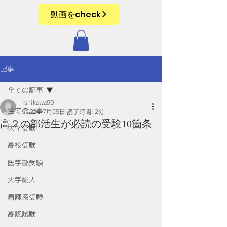
動画をcheck
記事
全ての記事
ishikawa59
全ての記事
2022年7月25日
読了時間: 2分
高２の部活生が必読の受験10箇条
大学受験
高校受験
医学部受験
大学編入
看護系受験
高認試験