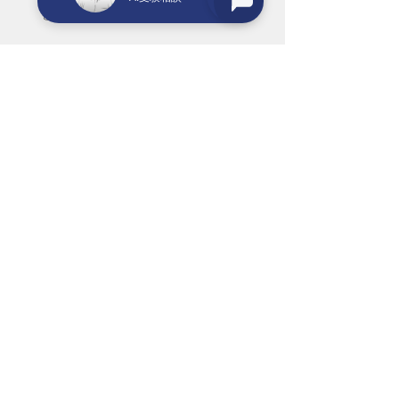
る。
今は「失敗する部活生」のほうが多くても、
１つずつ「成功する部活生」へ自己改革して
いきましょう。
今日の勉強から、即実行開始です。
　WINGネットより引用
大学受験
最新記事
すべて表示