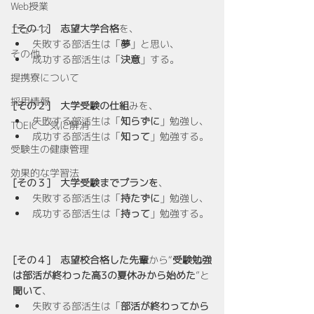
Web授業
[その１]　志望大学合格
を、
ニュース
失敗する部活生は「
夢
」と思い、
その他
成功する部活生は「
決意
」する。
提携寮について
採用情報
[その２]　大学受験の仕組
みを、
失敗する部活生は「
知らずに
」勉強し、
TOEIC 一気に解消
成功する部活生は「
知って
」勉強する。
受験生の健康管理
効果的な学習法
[その３]　大学受験までプランを
、
失敗する部活生は「
持たずに
」勉強し、
成功する部活生は「
持って
」勉強する。
[その４]　志望校合格した先輩
から“
受験勉強
は部活が終わった高3の夏休みから始めた
”と
聞いて
、
失敗する部活生は「
部活が終わってから