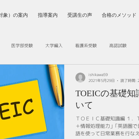
対象）の案内
指導案内
受講生の声
合格のメソッド
医学部受験
大学編入
看護系受験
高認試験
採用情報
TOEIC 一気に解消
受験生の健康管理
効果的
ishikawa59
2021年5月29日
読了時間: 
TOEICの基礎
いて
ＴＯＥＩＣ基礎知識編 １．
＋情報処理能力」｢英語圏で
語を使って日常業務を行な