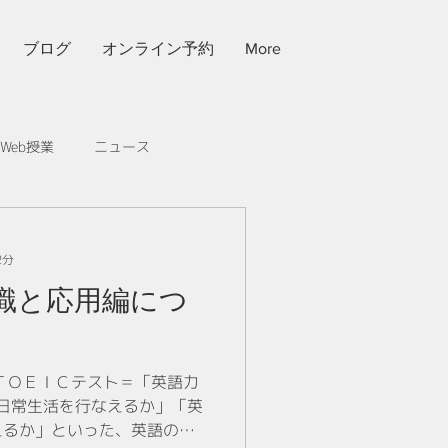
ブログ
オンライン予約
More
Web授業
ニュース
な学習法
2分
知識と応用編につ
ＴＯＥＩＣテスト＝「英語力
日常生活を行なえるか」「英
えるか」といった、英語のコ