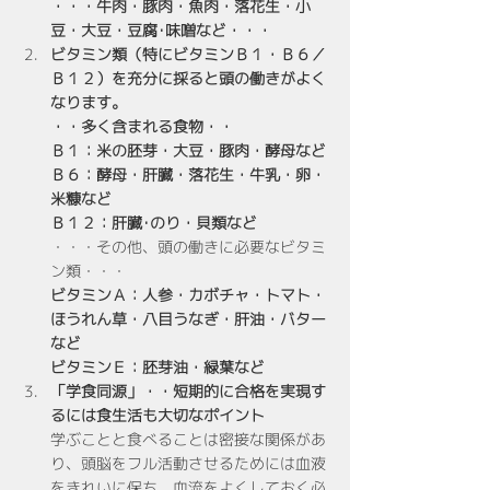
・・・牛肉・豚肉・魚肉・落花生・小
豆・大豆・豆腐･味噌など・・・
ビタミン類（特にビタミンＢ１・Ｂ６／
Ｂ１２）を充分に採ると頭の働きがよく
なります。
・・多く含まれる食物・・
Ｂ１：米の胚芽・大豆・豚肉・酵母など
Ｂ６：酵母・肝臓・落花生・牛乳・卵・
米糠など
Ｂ１２：肝臓･のり・貝類など
・・・その他、頭の働きに必要なビタミ
ン類・・・
ビタミンＡ：人参・カボチャ・トマト・
ほうれん草・八目うなぎ・肝油・バター
など
ビタミンＥ：胚芽油・緑葉など
「学食同源」・・短期的に合格を実現す
るには食生活も大切なポイント
学ぶことと食べることは密接な関係があ
り、頭脳をフル活動させるためには血液
をきれいに保ち、血流をよくしておく必