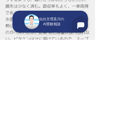
損失は少なく済む。吸収率もよく、一挙両得
である。
水溶性ビタミンは、とてもデリケートで、加
仙台文理及川の
AI受験相談
熱により破壊されやすく、生のままで食べる
のがベストだが、野菜 などは量が食べられな
い。ビタミンは汁に溶けているので、スープ
など汁ごと食べる料理なら、無駄がない。 も
ちろん野菜を洗うとき水につけておくのは厳
禁である。ビタミン不足になりやすい生活習
慣は？ビタミンの吸収などに関わる病気や服
薬がなく、しかも偏食せずに普通の食事を食
べていれば、ビタミンが不足し たり、過剰に
なったりすることはまずありえないが、生活
習慣によっては特定のビタミンが多く消費さ
れ、不足をする ことがある。甘いものが大好
きな人は糖分の代謝にビタミンＢ１やＢ２を
たくさん使うので、どうしても不足がちにな
る。アルコールを多く飲む人は分解のために
ビタミンＢ群を使う。ストレスの多い生活を
している人ビタミンＣやパントテン酸を多め