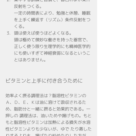
反射をつくる。
一定の時間表により、勉強と休憩、睡眠
を上手く繰返す（リズム）条件反射をつ
くる。
頭は使えば使うほどよくなる。
頭は極めて微妙な働きを持った器官で、
正しく使う限り生理学的にも精神医学的
にも使いすぎて神経衰弱になるというこ
とはありません。
ビタミンと上手に付き合うために
効率よく摂る調理法は？脂溶性ビタミンの
Ａ、Ｄ、Ｅ、Ｋは油に溶けて吸収されるた
め、脂肪分と一緒に摂ると効果的である。一
押しの 調理法は、油いためや揚げもの。もと
もと脂溶性ビタミンは加熱による損失が水溶
性ビタミンよりも少ないが、ゆで たり蒸した
りするよりも、揚げたり炒めたりした方が、