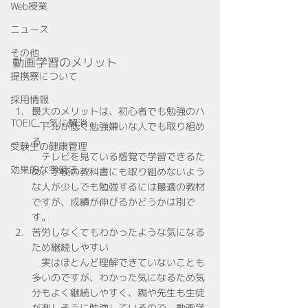
Web授業
ニュース
その他
動画学習のメリット
提携寮について
採用情報
最大のメリットは、初心者でも勉強のハ
TOEIC 一気に解消
ードルが低く勉強嫌いな人でも取り組め
る
受験生の健康管理
　テレビを見ている感覚で学習できるた
効果的な学習法
め、学校の教科書にも取り組めないよう
な人が少しでも勉強するには最適の教材
ですが、成績が伸びるかどうかは別で
す。
苦労しなくてもわかったような気になる
ため継続しやすい
　実はほとんど理解できていないことも
多いのですが、わかった気になるため気
分もよく継続しやすく、親や先生も生徒
が楽しそうに勉強しているので、動画学