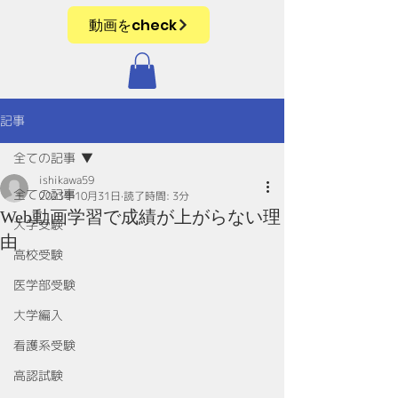
動画をcheck
記事
全ての記事
ishikawa59
全ての記事
2023年10月31日
読了時間: 3分
Web動画学習で成績が上がらない理
大学受験
由
高校受験
医学部受験
大学編入
看護系受験
高認試験