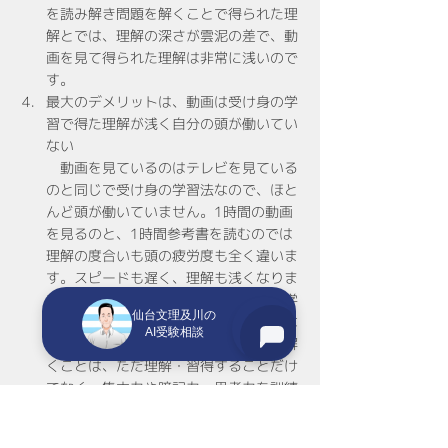
を読み解き問題を解くことで得られた理
解とでは、理解の深さが雲泥の差で、動
画を見て得られた理解は非常に浅いので
す。
最大のデメリットは、動画は受け身の学
習で得た理解が浅く自分の頭が働いてい
ない
　動画を見ているのはテレビを見ている
のと同じで受け身の学習法なので、ほと
んど頭が働いていません。1時間の動画
を見るのと、1時間参考書を読むのでは
理解の度合いも頭の疲労度も全く違いま
す。スピードも遅く、理解も浅くなりま
す。自分の頭が働かない状態で長時間学
仙台文理及川の
習していると、集中力も身に付かなくな
AI受験相談
ります。参考書を読むことや問題集を解
くことは、ただ理解・習得することだけ
でなく、集中力や暗記力・思考力を訓練
する効果もありますが、動画学習ではこ
れらの訓練はほとんど行えません。