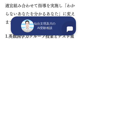
適宜組み合わせて指導を実施し「わか
らないあなたを分かるあなた」に変え
ます。
仙台文理及川の
AI受験相談
1.英数国学力グループ授業とテスト重
視主義が学力を向上させる。
本校の英数国の授業は、学力によって
クラスを分けています。もちろん、学
力次第では上のクラスに移動して受け
ることができますので、大いに頑張っ
て下さい。各科目ごとに習得度テスト
小テスト、さらに全国模試と適宜実施
します。テスト結果は成績の目安にな
り、志望校合格への羅針盤となりま