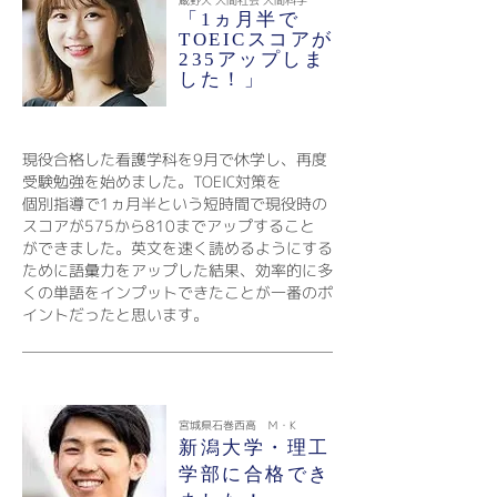
「1ヵ月半で
TOEICスコアが
235アップしま
した！」
現役合格した看護学科を9月で休学し、再度
受験勉強を始めました。TOEIC対策を
個別指導で1ヵ月半という短時間で現役時の
スコアが575から810までアップすること
ができました。英文を速く読めるようにする
ために語彙力をアップした結果、効率的に多
くの単語をインプットできたことが一番のポ
イントだったと思います。
宮城県石巻西高 Ｍ・K
新潟大学・理工
学部に合格でき