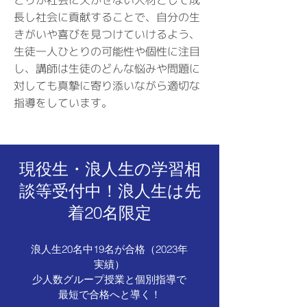
長し社会に貢献することで、自分の生
きがいや喜びを見つけていけるよう、
生徒一人ひとりの可能性や個性に注目
し、講師は生徒のどんな悩みや問題に
対しても真摯に寄り添いながら適切な
指導をしています。
現役生・浪人生の学習相
談等受付中！浪人生は先
着20名限定
浪人生20名中19名が合格（2023年
実績）
少人数グループ授業と個別指導で
最短で合格へと導く！