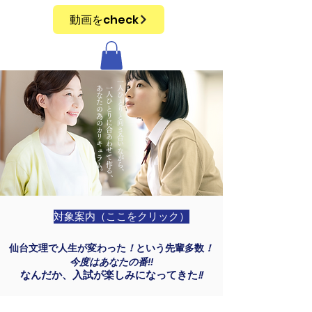
動画をcheck
​ あなたの為のカリキュラム。
一人ひとりに合あわせて作る、
​一人ひとりと向き合いながら、
対象案内（ここをクリック）
仙台文理で人生が変わった
！
という先輩多数
！
今度はあなたの番
‼
なんだか、入試が楽しみになってきた
!!