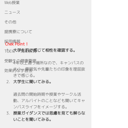
Web授業
ニュース
その他
提携寮について
採用情報
Chek Point！
大学を肌で感じて相性を確認する。
TOEIC 一気に解消
受験生の健康管理
4年以上通う場所なので、キャンパスの
大小・雰囲気や先輩たちの印象を理屈抜
効果的な学習法
きで感じる。
大学生に聞いてみる。
過去問の開始時期や授業やサークル活
動、アルバイトのことなども聞いてキャ
ンパスライフをイメージする。
授業ガイダンスでは思慮を見ても解らな
いことを聞いてみる。