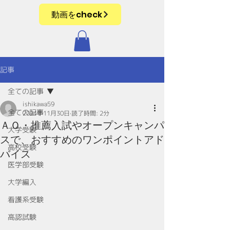
動画をcheck
記事
全ての記事
ishikawa59
全ての記事
2024年11月30日
読了時間: 2分
ＡＯ・推薦入試やオープンキャンパ
大学受験
スで、おすすめのワンポイントアド
高校受験
バイス
医学部受験
大学編入
看護系受験
高認試験