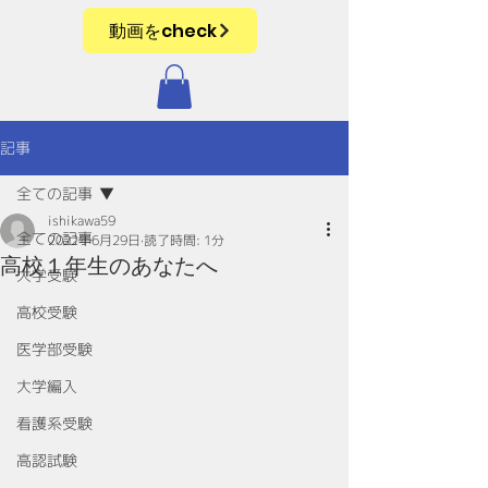
動画をcheck
記事
全ての記事
ishikawa59
全ての記事
2022年6月29日
読了時間: 1分
高校１年生のあなたへ
大学受験
高校受験
医学部受験
大学編入
看護系受験
高認試験