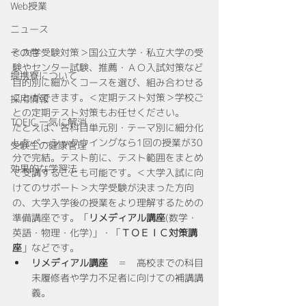
Web授業
ニュース
その他
＜大学受験対策＞国公立大学・私立大学の受
験やセンター試験、推薦・ＡＯ入試対策など
提携寮について
目的別に細かくコースを選び、組み合わせる
ことができます。＜定期テスト対策＞学校ご
採用情報
との定期テスト対策もお任せください。
TOEIC 一気に解消
たとえば、各科目単元別・テーマ別に細分化
したベーシックウイングなら1回の授業が30
受験生の健康管理
分で完結。テスト前に、テスト範囲をまとめ
効果的な学習法
て受講することも可能です。＜大学入試に向
けてのサポート＞大学受験が決まった方向
の、大学入学後の授業をより理解するための
準備講座です。「
リメディアル講座
(数学・
英語・物理・化学)」・「
ＴＯＥＩＣ対策講
座
」などです。
リメディアル講座
　＝　高校までの科目
未履修者や学力不足者に向けての補講講
義。