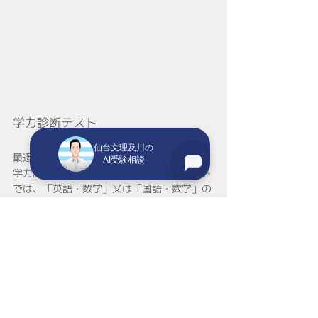
学力診断テスト
仙台文理及川の
最適の学び方や学習環境を提案するために、
AI受験相談
学力診断テストを行います。学力診断テスト
では、「英語・数学」又は「国語・数学」の
「学力診断」と生活環境や行動面に対しての
質問事項から構成された「学び方診断」を行
います。
大学受験