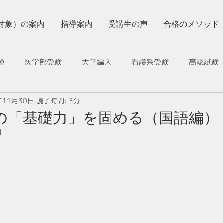
対象）の案内
指導案内
受講生の声
合格のメソッド
験
医学部受験
大学編入
看護系受験
高認試験
年11月30日
読了時間: 3分
採用情報
TOEIC 一気に解消
受験生の健康管理
効
の「基礎力」を固める（国語編）
日