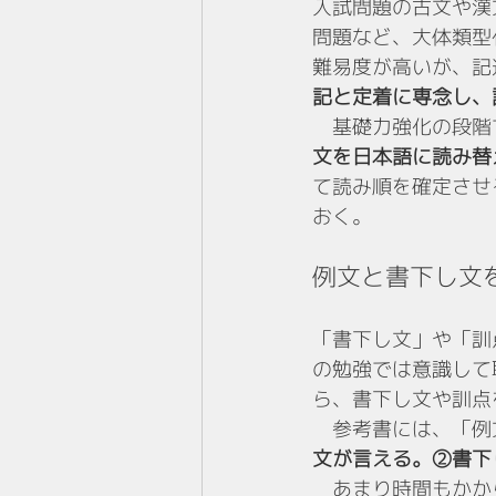
入試問題の古文や漢
問題など、大体類型
難易度が高いが、記
記と定着に専念し、
　基礎力強化の段階
文を日本語に読み替
て読み順を確定させ
おく。
例文と書下し文を
「書下し文」や「訓
の勉強では意識して
ら、書下し文や訓点
　参考書には、「例
文が言える。②書下
　あまり時間もかか