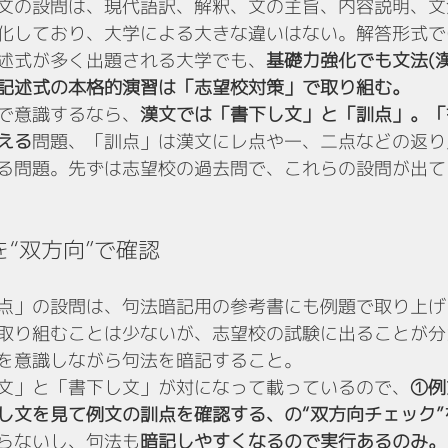
文の設問は、現代語訳、解釈、文の主旨、内容説明、文法
化しており、大学による大きな違いはない。解答形式で
述式が多く出題される大学でも、
基礎力強化でも文法(
記述式の本格的演習は「志望校対策」で取り組む。
で意識するなら、
漢文では「書下し文」と「訓点」。「
える
問題、「訓点」は漢文にレ点や一、二点などの返り
る問題。先ずは志望校の過去問で、これらの設問が出て
“双方向”で確認
点」の設問は、句法暗記用の参考書にも例題で取り上げ
取り組むことは少ないが、志望校の試験に出ることが分
を意識しながら句法を暗記すること。
文」と「書下し文」が対になって載っているので、
①例
し文を見て例文の訓点を確認する、の“双方向チェック”
らないし、句法も
暗記しやすくなるので実行あるのみ。