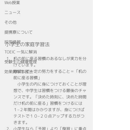
Web授業
ニュース
その他
提携寮について
採用情報
小学生の家庭学習法
TOEIC 一気に解消
机の前に座る習慣のあるなしが実力を分
受験生の健康管理
けています。
継続して一定の努力をすること＝「机の
効果的な学習法
前に座る習慣」
　小学生の内に身につけておくことが理
想で、中学生は習慣をつける最後のチャ
ンスです。「決めた時刻に、決めた時間
だけ机の前に座る」習慣をつけるには
１–２年間はかかりますが、身につけば
テストで１０–２０点アップする力がつ
きます。
小学生なら「予習」より「復習」に重点