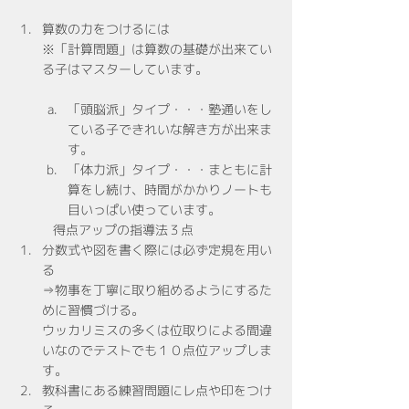
算数の力をつけるには
※「計算問題」は算数の基礎が出来てい
る子はマスターしています。
「頭脳派」タイプ・・・塾通いをし
ている子できれいな解き方が出来ま
す。
「体力派」タイプ・・・まともに計
算をし続け、時間がかかりノートも
目いっぱい使っています。
得点アップの指導法３点
分数式や図を書く際には必ず定規を用い
る
⇒物事を丁寧に取り組めるようにするた
めに習慣づける。
ウッカリミスの多くは位取りによる間違
いなのでテストでも１０点位アップしま
す。
教科書にある練習問題にレ点や印をつけ