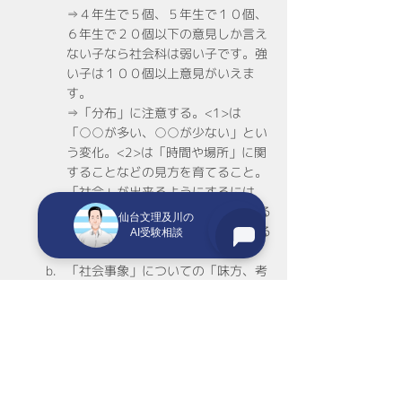
⇒４年生で５個、５年生で１０個、
６年生で２０個以下の意見しか言え
ない子なら社会科は弱い子です。強
い子は１００個以上意見がいえま
す。
⇒「分布」に注意する。<1>は
「○○が多い、○○が少ない」とい
う変化。<2>は「時間や場所」に関
することなどの見方を育てること。
「社会」が出来るようにするには
<１>グラフが読み取れるようにする
仙台文理及川の
こと・・・<２>情報を捕まえられる
AI受験相談
ようにすること
「社会事象」についての「味方、考
え方」を深めること。
１・２年生は直接「見たり聞い
たり」出来る内容であること。
３年生も市区町村のことなの
で、その気になれば「見たり聞
いたり」出来る内容であるこ