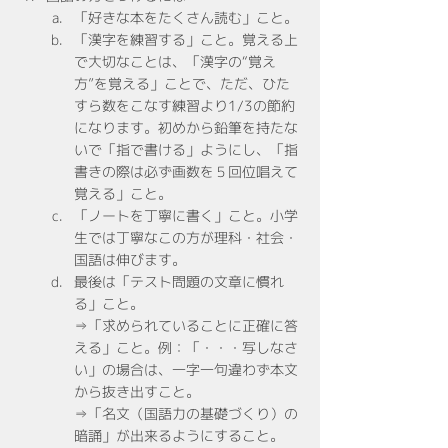
「好きな本をたくさん読む」こと。
「漢字を練習する」こと。覚える上
で大切なことは、「漢字の“覚え
方”を覚える」ことで、ただ、ひた
すら数をこなす練習より1/3の節約
になります。初めから鉛筆を持たな
いで「指で書ける」ようにし、「指
書きの際は必ず画数を５回位唱えて
覚える」こと。
「ノートを丁寧に書く」こと。小学
生では丁寧なこの方が理科・社会・
国語は伸びます。
最後は「テスト問題の文章に慣れ
る」こと。
⇒「求められていることに正確に答
える」こと。例：「・・・写しなさ
い」の場合は、一字一句違わず本文
から抜き出すこと。
⇒「名文（国語力の基礎づくり）の
暗誦」が出来るようにすること。