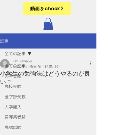
動画をcheck
記事
全ての記事
ishikawa59
全ての記事
2022年2月5日
読了時間: 3分
小学生の勉強法はどうやるのが良
大学受験
い？
高校受験
医学部受験
大学編入
看護系受験
高認試験