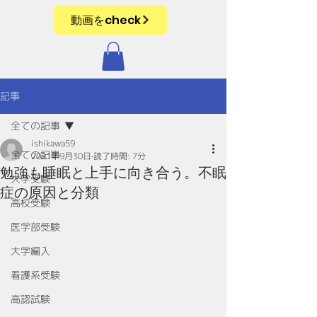
動画をcheck
記事
全ての記事
ishikawa59
全ての記事
2021年9月30日
読了時間: 7分
勉強も睡眠と上手に向き合う。不眠
大学受験
症の原因と分類
高校受験
医学部受験
大学編入
看護系受験
高認試験