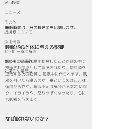
Web授業
ニュース
その他
睡眠時間は、日の長さにも比例します。
提携寮について
採用情報
睡眠が心と体に与える影響
TOEIC 一気に解消
受験生の健康管理
眠っている時に昼間練習したことが頭の中で
整理され技能として習得されたり、病原菌を
効果的な学習法
退治する免疫物質も 睡眠中に作られます。風
邪を引いたら寝るのが一番というのはこんな
理由からです。睡眠不足は気分が不安定 にな
り、イライラや、怒りっぽくなったり、心に
も影響を与えます。
なぜ眠れないのか？