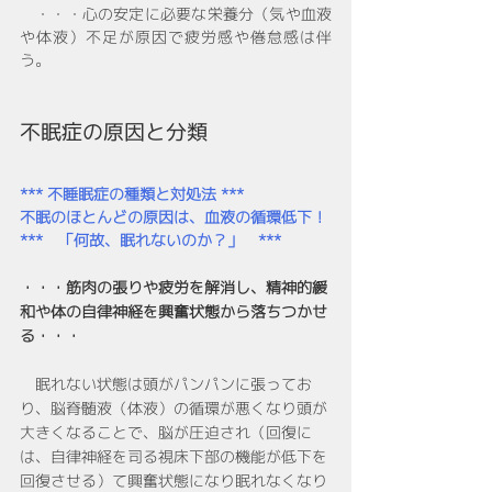
　・・・心の安定に必要な栄養分（気や血液
や体液）不足が原因で疲労感や倦怠感は伴
う。
不眠症の原因と分類
*** 不睡眠症の種類と対処法 ***
不眠のほとんどの原因は、血液の循環低下！
***　「何故、眠れないのか？」　***
・・・筋肉の張りや疲労を解消し、精神的緩
和や体の自律神経を興奮状態から落ちつかせ
る・・・
　眠れない状態は頭がパンパンに張ってお
り、脳脊髄液（体液）の循環が悪くなり頭が
大きくなることで、脳が圧迫され（回復に
は、自律神経を司る視床下部の機能が低下を
回復させる）て興奮状態になり眠れなくなり