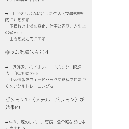
➥　自分のリズムに合った生活（食事も規則
的に）をする
・不眠時の生活を変化、仕事と家庭、人生上
の悩みetc
・生活を規則的にする
様々な弛緩法を試す
➥　深呼吸、バイオフィードバック、瞑想
法、自律訓練法etc
・生体情報をフィードバックする科学に基づ
くメンタルトレーニング法
ビタミン12（メチルコバラミン）が
効果的
➥牛肉、豚のレバー、豆腐、魚介類などに多
く含まれる