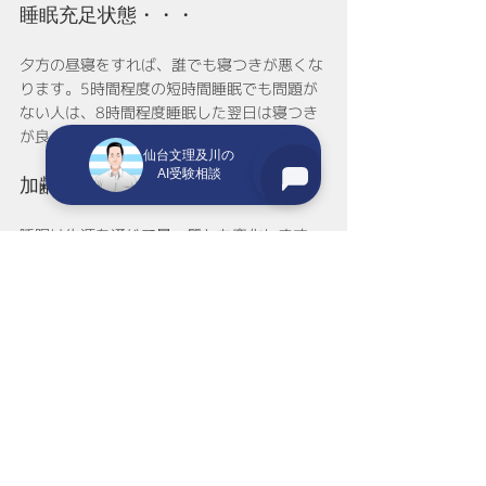
睡眠充足状態・・・
夕方の昼寝をすれば、誰でも寝つきが悪くな
ります。5時間程度の短時間睡眠でも問題が
ない人は、8時間程度睡眠した翌日は寝つき
が良くありませんが病気ではありません。
仙台文理及川の
AI受験相談
加齢性の不眠・・・
睡眠は生涯を通じて量・質とも変化します。
年齢とともに、朝早く目覚たり眠りが浅くな
るのは正常なことです。老化現象は睡眠から
始まると言っていいほどで、40歳くらいから
睡眠の質の変化し「もう明け方、目が覚めや
すくなったりする」が起こりますが、これも
正常なことです。
生体リズム性の不眠・・・