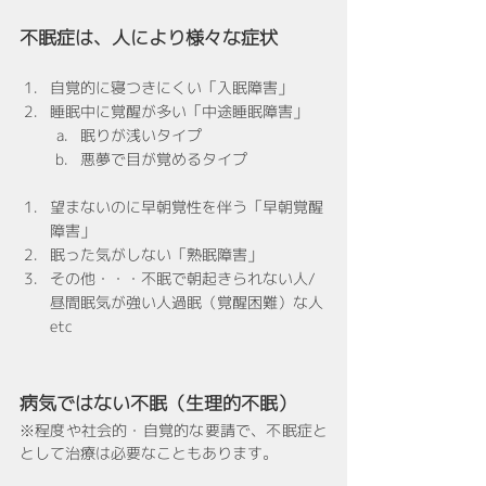
不眠症は、人により様々な症状
自覚的に寝つきにくい「入眠障害」
睡眠中に覚醒が多い「中途睡眠障害」
眠りが浅いタイプ
悪夢で目が覚めるタイプ
望まないのに早朝覚性を伴う「早朝覚醒
障害」
眠った気がしない「熟眠障害」
その他・・・不眠で朝起きられない人/
昼間眠気が強い人過眠（覚醒困難）な人
etc
病気ではない不眠（生理的不眠）
※程度や社会的・自覚的な要請で、不眠症と
として治療は必要なこともあります。