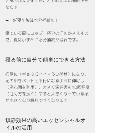
え気分が安定化することで心地よい睡眠をも
たらす
➥　就寝前後は水分補給を！
寝ている間にコップ一杯分の汗をかきますの
で、夏は小まめに水分補給が必要です。
寝る前に自分で簡単にできる方法
仰臥位（ギョウガイイ＝うつ伏せ）になり、
足の甲をベットと平行になるように伸ばし
（座布団を利用）、大きく深呼吸を10回程度
（吐く方を長く）すると大きくなっている頭
が小さくなり眠りやすくなります。
鎮静効果の高いエッセンシャルオ
イルの活用