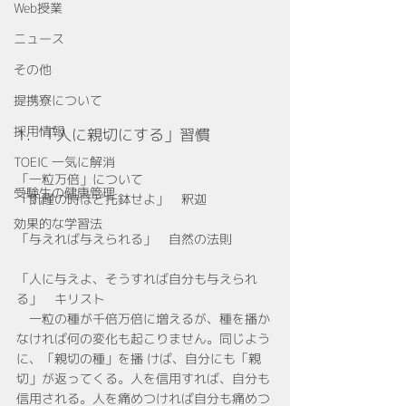
Web授業
ニュース
その他
提携寮について
採用情報
1．「人に親切にする」習慣
TOEIC 一気に解消
「一粒万倍」について
受験生の健康管理
「飢饉の時ほど托鉢せよ」　釈迦
効果的な学習法
「与えれば与えられる」　自然の法則
「人に与えよ、そうすれば自分も与えられ
る」　キリスト
　一粒の種が千倍万倍に増えるが、種を播か
なければ何の変化も起こりません。同じよう
に、「親切の種」を播 けば、自分にも「親
切」が返ってくる。人を信用すれば、自分も
信用される。人を痛めつければ自分も痛めつ