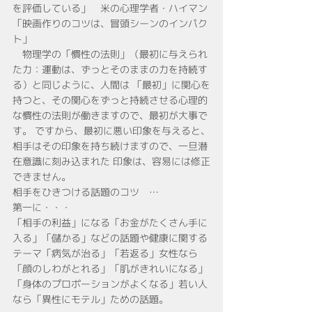
を評価している」　米の心理学者・ハイマン
「映画作りのコツは、冒頭シーンのインパク
ト」
　物理学の「慣性の法則」（最初に与えられ
た力：運動は、ずっとそのままの力を持続す
る）と同じように、人間は 「最初」に関心を
持つと、その関心をずっと持続させる心理的
な慣性の法則が働きますので、最初が大事で
す。 ですから、最初に悪い印象を与えると、
相手はその印象を持ち続けますので、一旦潜
在意識に刻み込まれた 印象は、容易には修正
できません。
相手をひきつける話題のコツ　…
第一に・・・
「相手の利益」になる「お金がたくさん手に
入る」「儲かる」などの話題や健康に関する
テーマ「病気が治る」「若返る」女性なら
「顔のしわがとれる」「肌がきれいになる」
「身体のプロポーションがよくなる」若い人
なら「異性にモテル」ための話題。