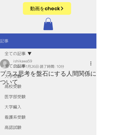
動画をcheck
記事
全ての記事
ishikawa59
全ての記事
2024年1月26日
読了時間: 10分
プラス思考を盤石にする人間関係に
大学受験
ついて
高校受験
医学部受験
大学編入
看護系受験
高認試験