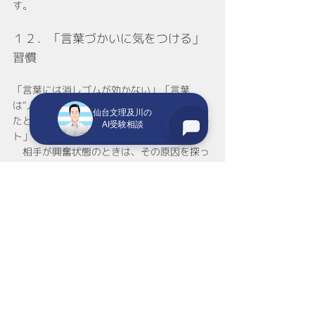
す。
１２．「言葉づかいに気をつける」
習慣
「言葉には消しゴムが効かない」「言葉
は“人を刺す凶器”」「人は軽蔑されたと感じ
仙台文理及川の
たとき、最もよく怒る」三木清「人生論ノー
AI受験相談
ト」「言葉は“両刃の剣”と肝に銘じておく」
　相手が興奮状態のときは、その原因を探っ
たり対応策を助言したりするのは後回しに
し、とりあえずあいての言 い分を全部聞いて
あげるのが一番いい方法です。
１３．「人にはギブ＆ギブの“与え切
り”にする」習慣
「人間はね、自分が困らない程度内で、成る
可く人に親切にして見たいものだ」夏目漱石
「三四郎」「人間には、他人の幸せを喜ぶ気
持ちがあると共に、場合によっては、他人の
不幸を喜ぶという一面がある。人間とはそう