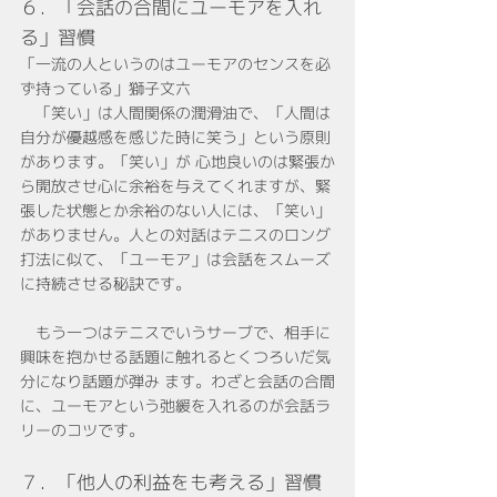
６．「会話の合間にユーモアを入れ
る」習慣
「一流の人というのはユーモアのセンスを必
ず持っている」獅子文六
　「笑い」は人間関係の潤滑油で、「人間は
自分が優越感を感じた時に笑う」という原則
があります。「笑い」が 心地良いのは緊張か
ら開放させ心に余裕を与えてくれますが、緊
張した状態とか余裕のない人には、「笑い」 
がありません。人との対話はテニスのロング
打法に似て、「ユーモア」は会話をスムーズ
に持続させる秘訣です。
　もう一つはテニスでいうサーブで、相手に
興味を抱かせる話題に触れるとくつろいだ気
分になり話題が弾み ます。わざと会話の合間
に、ユーモアという弛緩を入れるのが会話ラ
リーのコツです。
７．「他人の利益をも考える」習慣