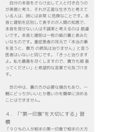
　自分の本音をさらけ出して人と付き合うの
が美徳と考え、それが正直な生き方と考えて
いる人は、時には非常 に危険なことです。本
音と建前を区別して表すのが人間の知恵で、
本音を見せない人は不誠実と考えるのは 筋違
いです。本音と建前は一枚の紙の裏と表みた
いなものです。重症患者の耳元で「本当の事
を言うと、貴方 の病気は治りません」と言う
医者はいないと同じです。「きっと治ります
よ。私も最善を尽くしますので、貴方も頑 張
ってください」と希望的な言葉で元気づけま
す。
　世の中は、裏の方が必要な場合もあり、一
概にどっちがいいとか悪いかを簡単に決める
ことはできません。
４．「“第一印象”を大切にする」習
慣
「９０％の人が相手の第一印象で相手の大方