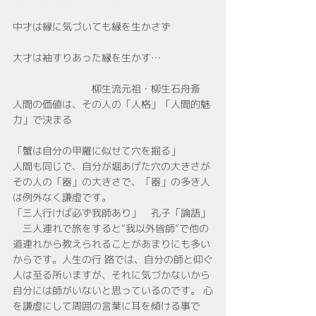
中才は縁に気づいても縁を生かさず
大才は袖すりあった縁を生かす…
　　　　　　　　柳生流元祖・柳生石舟斎
人間の価値は、その人の「人格」「人間的魅
力」で決まる
「蟹は自分の甲羅に似せて穴を掘る」
人間も同じで、自分が堀あげた穴の大きさが
その人の「器」の大きさで、「器」の多き人
は例外なく謙虚です。
「三人行けば必ず我師あり」　孔子「論語」
　三人連れで旅をすると“我以外皆師”で他の
道連れから教えられることがあまりにも多い
からです。人生の行 路では、自分の師と仰ぐ
人は至る所いますが、それに気づかないから
自分には師がいないと思っているのです。 心
を謙虚にして周囲の言葉に耳を傾ける事で