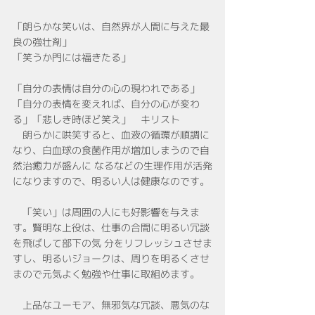
「朗らかな笑いは、自然界が人間に与えた最
良の強壮剤」
「笑うか門には福きたる」
「自分の表情は自分の心の現われである」
「自分の表情を変えれば、自分の心が変わ
る」「悲しき時ほど笑え」　キリスト
　朗らかに哄笑すると、血液の循環が順調に
なり、白血球の食菌作用が増加しまうので自
然治癒力が盛んに なるなどの生理作用が活発
になりますので、明るい人は健康なのです。
　「笑い」は周囲の人にも好影響を与えま
す。賢明な上役は、仕事の合間に明るい冗談
を飛ばして部下の気 分をリフレッシュさせま
すし、明るいジョークは、周りを明るくさせ
まので元気よく勉強や仕事に取組めます。
　上品なユーモア、無邪気な冗談、悪気のな