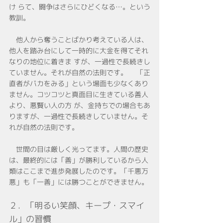
け らて、闘争はさらにひどくなる…。という
教訓。
　他人から奪うことばかり考えている人は、
他人を踏み台にして一時的に大金を得てそれ
なりの地位に着きま すが、一過性で長続きし
ていません。それが自然の法則です。 　「正
直者がバカをみる」という場面も少なくあり
ません。コツコツと真面目に生きている善人
より、悪賢い人の方 が、金持ちでの場合もあ
りますが、一過性で長続きしていません。そ
れが自然の法則です。
　世間の目は厳しく光ってます。人間の歴史
は、最終的には「善」が勝利しているから人
類はここまで進歩発展したのです。「千悪万
悪」も「一善」には勝つことができません。
２．「明るい笑顔、キープ・スマイ
ル」の習慣