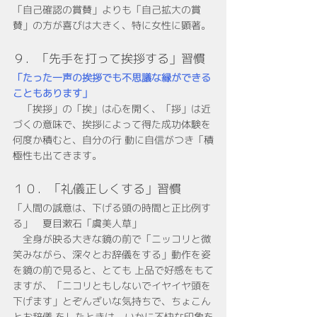
「自己確認の賞賛」よりも「自己拡大の賞
賛」の方が喜びは大きく、特に女性に顕著。
９．「先手を打って挨拶する」習慣
「たった一声の挨拶でも不思議な縁ができる
こともあります」
　「挨拶」の「挨」は心を開く、「拶」は近
づくの意味で、挨拶によって得た成功体験を
何度か積むと、自分の行 動に自信がつき「積
極性も出てきます。
１０．「礼儀正しくする」習慣
「人間の誠意は、下げる頭の時間と正比例す
る」　夏目漱石「虞美人草」
　全身が映る大きな鏡の前で「ニッコリと微
笑みながら、深々とお辞儀をする」動作を姿
を鏡の前で見ると、とても 上品で好感をもて
ますが、「ニコリともしないでイヤイヤ頭を
下げます」とぞんざいな気持ちで、ちょこん
とお辞儀 をしたときは、いかに不快な印象を