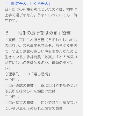
「目明き千人、目くら千人」
自分だけの利益を考えていたのでは、物事は
上手く運びません。うまくいっていても一時
的です。
８．「相手の長所をほめる」習慣
「賞賛、実にこれほど麗（うるわ）しいのも
のはない。恋も事業も芸術も、あらゆる美徳
も、つまりは此の麗しい声を聞かんがために
生きている」永井荷風「歓楽」「本人が気づ
いていない点をほめるのが、賞賛のポイン
ト」
心理学的二つの「嬉し感情」
一つ目は
「自己確認の賞賛」：既に自分でも認めてい
る長所をほめられた場合の賞賛
二つ目は
「自己拡大の賞賛」：自分では全く気がつい
ていない点をほめられた場合の賞賛