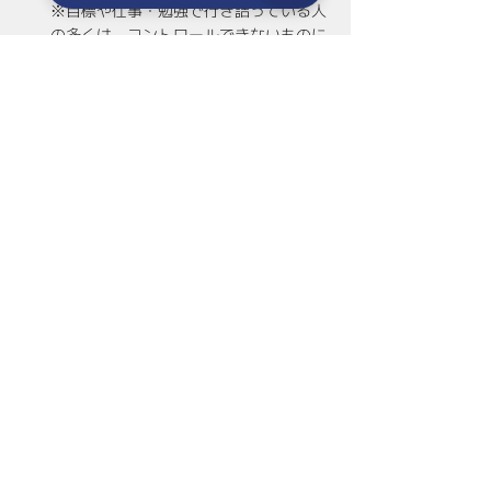
※目標や仕事・勉強で行き詰っている人
の多くは、コントロールできないものに
対して努力していることが多い。
限界を知ることの大切だが、限界は塗り
替えることができる
今現在の自分の限界を知らない人は、自
分には何ができて何ができないかを知ら
ない人でこのことを知らないと自信をつ
けるための行動がすべて自信を失う原因
になってしまう。
まず受け入れなければならないことは、
「今自分ができることには限界がある」
ということで、無理なことを無理だと認
識できる力は、本番で実力を100％発揮
するためにはとても重要なことである。
120％の美学を捨てる
真面目に一生懸命努力すると褒められる