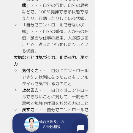
態」
・・・自分の行動、自分の思考
などで、100％発揮できる状態で考
えたり、行動したりしている状態。
「自分でコントロールできない状
態」・・・自分の感情、人からの評
価、試合や仕事の結果、人が感じる
ことで、考えたり行動したりしてい
る状態。
大切なことは気づく力、止める力、戻す
力
気付く力
・・・自分にコントロール
できない状態になったことをリアル
タイムで気づける力のこと
止める力
・・・自分ではコントロー
ルできないことに対して、一度その
思考で勉強や仕事を辞める力のこと
戻す力
・・・自分でコントロールで
きる、自分に戻すために「自分次第
仙台文理及川の
で100％できること」を考え、それ
AI受験相談
を実行していく力のこと