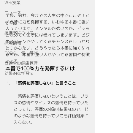
Web授業
ニュース
学校、会社、今までの人生の中でここぞ！と
いう時に力を発揮する、いわゆる本番に強い
その他
人っています。メンタルが強いのか、ビシッ
提携寮について
と決めてくる所には憧れてしまいます。ビジ
ネスシーンでやってくるチャンスをしっかり
採用情報
とつかみたい。どうやったら本番に強くなれ
TOEIC 一気に解消
るのか、本番に強い人がやってる習慣や特徴
である。
受験生の健康管理
本番で100％力を発揮するには
効果的な学習法
「感情を評価しない」と言うこと
　感情を評価しないということは、プラ
スの感情やマイナスの感情を持っていた
としても、評価の対象は結果なので、ど
のような感情を持っていても評価対象に
入らない。