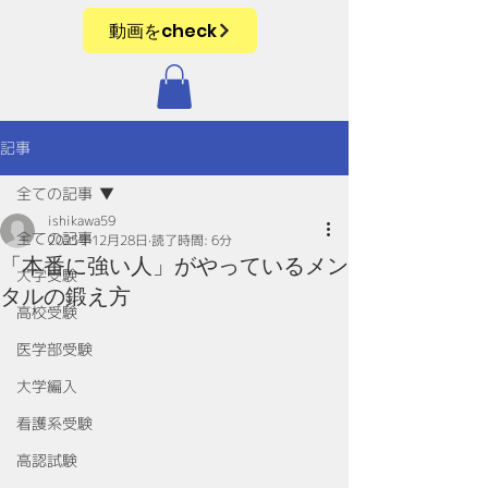
動画をcheck
記事
全ての記事
ishikawa59
全ての記事
2025年12月28日
読了時間: 6分
「本番に強い人」がやっているメン
大学受験
タルの鍛え方
高校受験
医学部受験
大学編入
看護系受験
高認試験