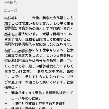
Web授業
ニュース
はじめに・・・　今後、競争社会が厳しさを
その他
増すことは間違いありません。その中で生き
提携寮について
抜き成功するための術として学び続けること
がより一層大切です。　受験は目標の１つに
採用情報
すぎません。受験を目的地して勉強すると、
TOEIC 一気に解消
あなたはその後は当然勉強しなくなります。
しかし、人のためになる仕事をしよう、社会
受験生の健康管理
に役立つ生き方をしよう、という目標を持っ
効果的な学習法
ていれば、あなたは自分から勉強し続けてい
くことができ、厳しい競争社会をたくましく
生きていけます。　あなたが中学生、高校
生、大学生、そして社会人になっても、「学
びの道」は一本道として続いています。社会
情勢は・・・
競争がますます激化する情報化社会・グ
ローバル化の社会。
「脱ゆとり教育」で生きる力を育む。
就活は大学受験より厳しい。