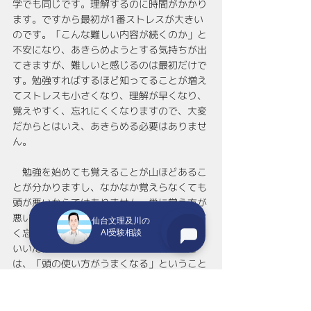
学でも同じです。理解するのに時間がかかり
ます。ですから最初が1番ストレスが大きい
のです。「こんな難しい内容が続くのか」と
不安になり、あきらめようとする気持ちが出
てきますが、難しいと感じるのは最初だけで
す。勉強すればするほど知ってることが増え
てストレスも小さくなり、理解が早くなり、
覚えやすく、忘れにくくなりますので、大変
だからとはいえ、あきらめる必要はありませ
ん。
　勉強を始めても覚えることが山ほどあるこ
とが分かりますし、なかなか覚えらなくても
頭が悪いからではありません。単に覚え方が
悪いだけの場合がほとんどです。「覚えやす
仙台文理及川の
く忘れにくくする方法(勉強方法)」を知れば
AI受験相談
いいだけです。勉強方法を知ると言うこと
は、「頭の使い方がうまくなる」ということ
です。暗記に頼り、やみくもに勉強しても、
限られた時間内に最大の効果や結果を発揮す
るためには、やはり「効率」を意識する必要