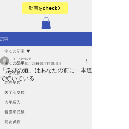
動画をcheck
記事
全ての記事
ishikawa59
全ての記事
2025年10月25日
読了時間: 3分
「学びの道」はあなたの前に一本道
大学受験
で続いている
高校受験
医学部受験
大学編入
看護系受験
高認試験